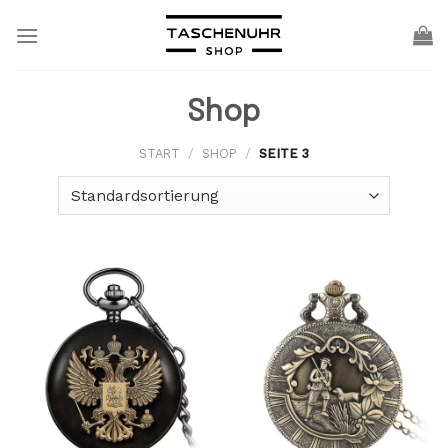
Skip
to
content
Shop
START
/
SHOP
/
SEITE 3