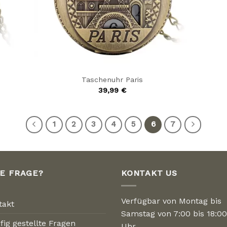
Taschenuhr Paris
39,99
€
1
2
3
4
5
6
7
NE FRAGE?
KONTAKT US
Verfügbar von Montag bis
takt
Samstag von 7:00 bis 18:00
fig gestellte Fragen
Uhr