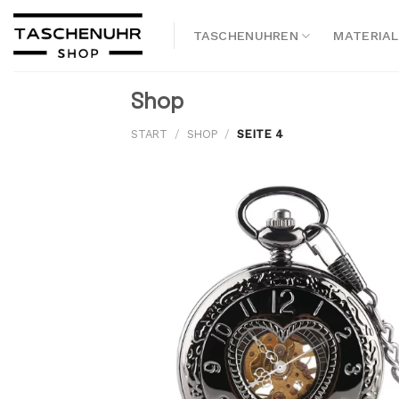
Skip
to
TASCHENUHREN
MATERIAL
content
Shop
START
/
SHOP
/
SEITE 4