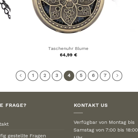
Taschenuhr Blume
64,99
€
1
2
3
4
5
6
7
NE FRAGE?
KONTAKT US
Verfügbar von Montag bis
takt
Samstag von 7:00 bis 18:00
fig gestellte Fragen
Uhr