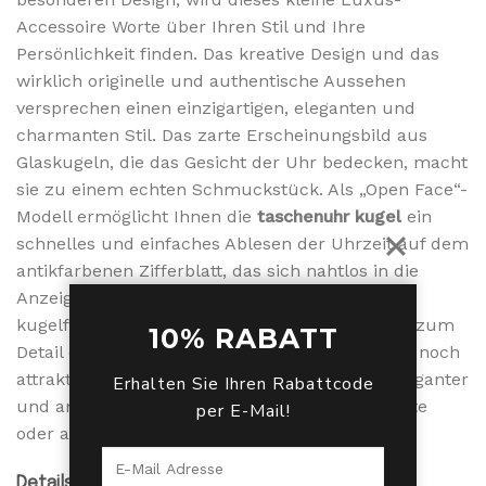
Accessoire Worte über Ihren Stil und Ihre
Persönlichkeit finden. Das kreative Design und das
wirklich originelle und authentische Aussehen
versprechen einen einzigartigen, eleganten und
charmanten Stil. Das zarte Erscheinungsbild aus
Glaskugeln, die das Gesicht der Uhr bedecken, macht
sie zu einem echten Schmuckstück. Als „Open Face“-
Modell ermöglicht Ihnen die
taschenuhr kugel
ein
schnelles und einfaches Ablesen der Uhrzeit auf dem
antikfarbenen Zifferblatt, das sich nahtlos in die
Anzeige mit römischen Ziffern einfügt. Diese
kugelförmige Taschenuhr wurde mit viel Liebe zum
10% RABATT
Detail entworfen und ist mit der kleinen Glocke noch
attraktiver. Das macht sie noch charmanter, eleganter
Erhalten Sie Ihren Rabattcode
und anspruchsvoller, sodass Sie sie als Halskette
per E-Mail!
oder an Ihrer Weste tragen können.
Details zum Produkt :