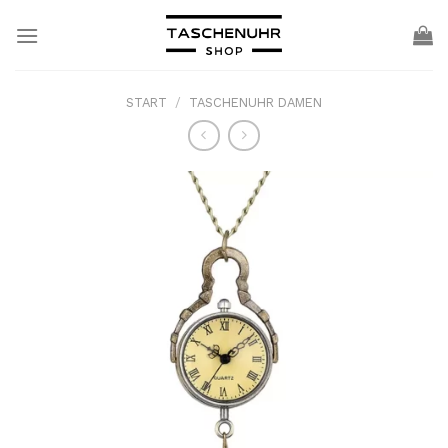
Skip
to
content
START
/
TASCHENUHR DAMEN