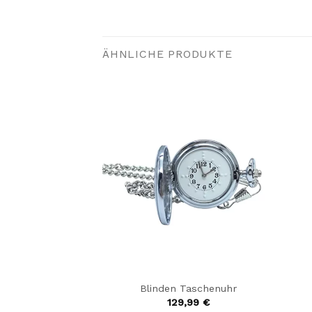
ÄHNLICHE PRODUKTE
hr Schlicht
Blinden Taschenuhr
,99
€
129,99
€