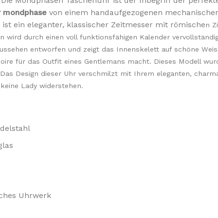
. Die Mondphasen Taschenuhr ist der Inbegriff der perfekt
r mondphase
von einem handaufgezogenen mechanischen 
ist ein eleganter, klassischer Zeitmesser mit römische
n
Zi
ion wird durch einen voll funktionsfähigen Kalender vervollstän
ssehen entworfen und zeigt das Innenskelett auf schöne Weise
ire für das Outfit eines Gentlemans macht. Dieses Modell wurde
t. Das Design dieser Uhr verschmilzt mit Ihrem eleganten, charm
 keine Lady widerstehen.
delstahl
glas
sches Uhrwerk