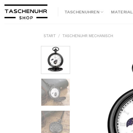
Skip
to
TASCHENUHREN
MATERIAL
content
START
/
TASCHENUHR MECHANISCH