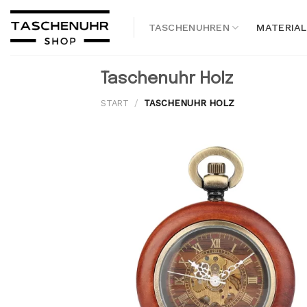
Skip
to
TASCHENUHREN
MATERIAL
content
Taschenuhr Holz
START
/
TASCHENUHR HOLZ