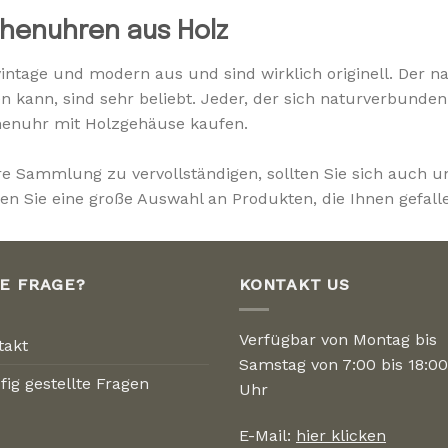
henuhren aus Holz
intage und modern aus und sind wirklich originell. Der 
en kann, sind sehr beliebt. Jeder, der sich naturverbun
henuhr mit Holzgehäuse kaufen.
re Sammlung zu vervollständigen, sollten Sie sich auch 
n Sie eine große Auswahl an Produkten, die Ihnen gefall
NE FRAGE?
KONTAKT US
Verfügbar von Montag bis
takt
Samstag von 7:00 bis 18:00
fig gestellte Fragen
Uhr
E-Mail:
hier klicken