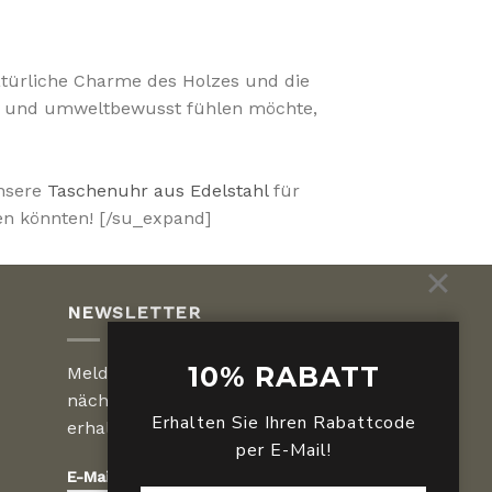
natürliche Charme des Holzes und die
den und umweltbewusst fühlen möchte,
unsere
Taschenuhr aus Edelstahl
für
en könnten! [/su_expand]
NEWSLETTER
10% RABATT
Melden Sie sich an, um die
nächsten Sonderangebote zu
Erhalten Sie Ihren Rabattcode
erhalten.
per E-Mail!
E-Mail :