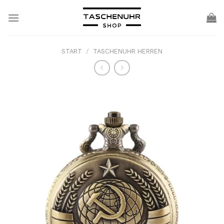
Skip
to
content
START
/
TASCHENUHR HERREN