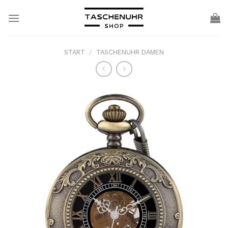
Skip
to
content
START
/
TASCHENUHR DAMEN