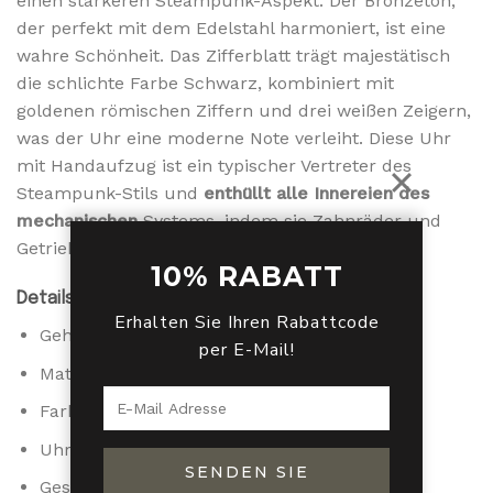
einen stärkeren Steampunk-Aspekt. Der Bronzeton,
der perfekt mit dem Edelstahl harmoniert, ist eine
wahre Schönheit. Das Zifferblatt trägt majestätisch
die schlichte Farbe Schwarz, kombiniert mit
goldenen römischen Ziffern und drei weißen Zeigern,
was der Uhr eine moderne Note verleiht. Diese Uhr
mit Handaufzug ist ein typischer Vertreter des
Steampunk-Stils und
enthüllt alle Innereien des
mechanischen
Systems, indem sie Zahnräder und
Getriebe zeigt.
10% RABATT
Details zum Produkt :
Erhalten Sie Ihren Rabattcode
Gehäuse-Designmaterial: Edelstahl
per E-Mail!
Material des Zifferblattfensters: Acrylglas
Farbe: bronzefarben
Uhrwerk: Handaufzug
SENDEN SIE
Geschlecht: Unisex