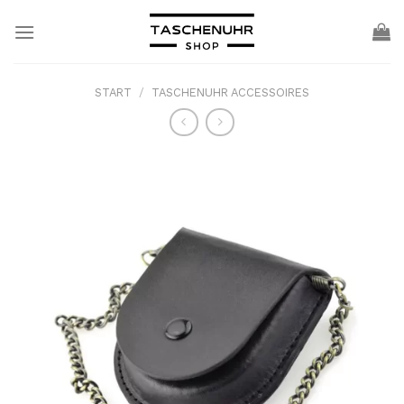
Skip
to
content
START
/
TASCHENUHR ACCESSOIRES