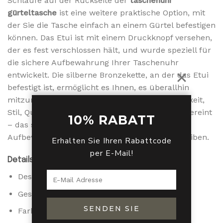
Schlaufe auf der Rückseite der
taschenuhr
gürteltasche
ist eine weitere praktische Option, mit
der Sie die Tasche einfach an einem Gürtel befestigen
können. Das Etui ist mit einem Druckknopf versehen,
der es fest verschlossen hält, und wurde speziell für
die sichere Aufbewahrung Ihrer Taschenuhr
entwickelt. Die silberne Bronzekette, an der das Etui
befestigt ist, ermöglicht es Ihnen, es überallhin
mitzunehmen. Ein Accessoire, das Bequemlichkeit,
Stil, Qualität und Widerstandsfähigkeit in sich vereint
10% RABATT
– das sind die Superlative, die dieses
Aufbewahrungsetui aus echtem Leder beschreiben.
Erhalten Sie Ihren Rabattcode
per E-Mail!
Details zum Produkt :
Designmaterial: Echtes Leder
Geschlecht: männlich
SENDEN SIE
Farbe: schwarz