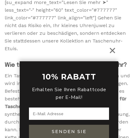
[su_expand more_text="Lesen Sie mehr ➤"
less_text="-" height="60" text_color="#777777"
link_color="#777777" link_align="left"] Gehen Sie
nicht das Risiko ein, Ihr kleines Uhrenjuwel zu
verlieren oder zu beschädigen, sondern entdecken
Sie stattdessen unsere Kollektion an Taschenuhr-
Etuis.
Wie trägt man ein Etui für eine Taschenuhr?
10% RABATT
Ein Taschenuhr-Etui ist im Alltag sehr praktisch und
wird in der Regel in der Taille an der Hose getragen.
Erhalten Sie Ihren Rabattcode
Befestigen Sie es richtig mit einem Riemen und es
per E-Mail!
besteht keine Gefahr, dass es sich löst. Das
Etui für
Taschenuhren
besteht aus echtem Leder oder
synthetischem Material und hat eine kleine Öffnung,
durch die die Kette der Taschenuhr geführt werden
kann. So haben Sie die Möglichkeit, das Ende der
SENDEN SIE
Kette an einem Hosenbund zu befestigen, um einen