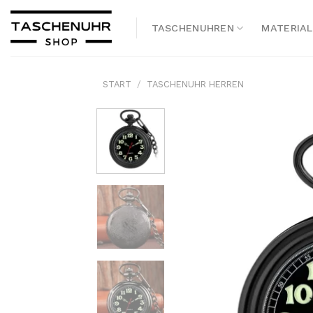
Skip
to
TASCHENUHREN
MATERIAL
content
START
/
TASCHENUHR HERREN