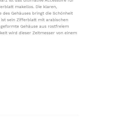
z ist das ultimative Accessoire für
rblatt makellos. Die klaren,
e des Gehäuses bringt die Schönheit
st sein Zifferblatt mit arabischen
ön geformte Gehäuse aus rostfreiem
gkeit wird dieser Zeitmesser von einem