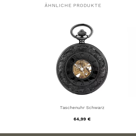
ÄHNLICHE PRODUKTE
 Taschenuhr
Taschenuhr Schwarz
,99
€
64,99
€