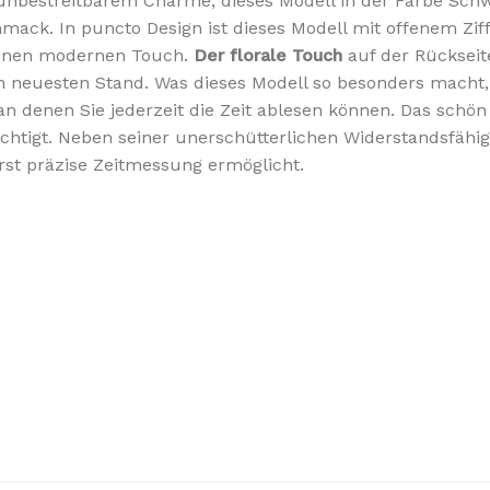
bestreitbarem Charme, dieses Modell in der Farbe Schwar
ack. In puncto Design ist dieses Modell mit offenem Ziffe
 einen modernen Touch.
Der florale Touch
auf der Rückseit
 neuesten Stand. Was dieses Modell so besonders macht, i
 an denen Sie jederzeit die Zeit ablesen können. Das sch
ächtigt. Neben seiner unerschütterlichen Widerstandsfähi
rst präzise Zeitmessung ermöglicht.