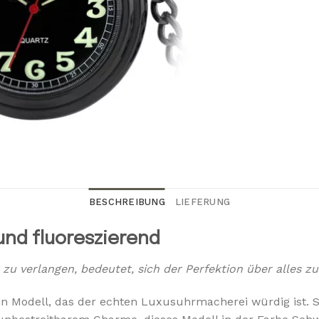
BESCHREIBUNG
LIEFERUNG
und fluoreszierend
 verlangen, bedeutet, sich der Perfektion über alles zu
in Modell, das der echten Luxusuhrmacherei würdig ist. Si